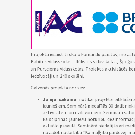
Projektā iesaistīti skolu komandu pārstāvji no as
Babītes vidusskolas, Ilūkstes vidusskolas, Špoģu
un Purvciema vidusskolas. Projekta aktivitātēs kop
iedzīvotāji un 240 skolēni.
Galvenās projekta norises:
Jūnija sākumā
notika projekta atklāšan
jauniešiem. Seminārā piedalījās 30 dalībnie
aktivitātēm un uzdevumiem. Semināra saturi
kā stiprināt jauniešu noturību dezinformāci
aktuālo pasaulē. Seminārā piedalījās arī med
novadot nodarbību “Kā muļķību pārdevēji mū