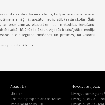
ās notiks
septembrī un oktobrī,
kad pēc mācībām vasaras
kolēniem izmēģinās apgūto medijpratībā savās skolās. Šajā
ies ar programmas ekspertiem par metodikas ieviešanu.
tīti vairāk kā 240 skolēni un viņi būs iesaistījušies mediju
saras skolā iegūtās zināšanas un prasmes, lai veidotu
ārs plānots oktobrī.
About Us
Newest projects
Mission
Living, Learning a
The main projects and activities
Living in Latvia – Le
implemented by EDC
Living in Latvia - lea