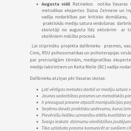
Augusta vidū
Ratniekos notika Vasaras 
metodikas ekspertes Daina Zelmene un Ing
vadīja nodarbības par kritisko domāšanu
praktiskās mediju satura veidošanas darbnīc
skolotāji no augusta līdz oktobrim ar t
skolēniem mācību procesā.
Lai stiprinātu projekta dalībnieku prasmes, vasa
Cinis, RSU psihosomatikas un psihoterapijas virsār
par pretrunīgām tēmām, medijpratības eksperte K
mediju labirintiem un Keita Melle (BC) vadīja nod
Dalībnieku atziņas pēc Vasaras skolas:
Ļoti vērtīgas metodes darbā ar mediju satura 
Jaunas sadarbības prasmes un metodiskās piee
Ir pieaugusi prasme atpazīt manipulācijas p
Saņēmu daudz praktisku uzdevumu, kurus izma
Pievērsīšu lielāku uzmanību attēlu kvalitātei u
Svaigs ieskats dzimumu vienlīdzības jautājumos
Tika uzlabota prasme komunicēt ar svešiem ci