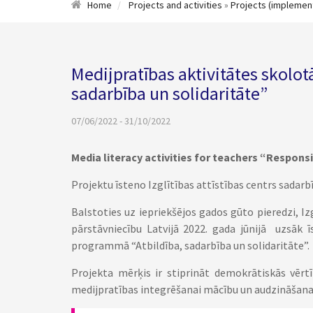
Home
Projects and activities
»
Projects (implemen
Medijpratības aktivitātes skolo
sadarbība un solidaritāte”
07/06/2022 - 31/10/2022
Media literacy activities for teachers
“Responsib
Projektu īsteno Izglītības attīstības centrs sadarbī
Balstoties uz iepriekšējos gados gūto pieredzi, Izg
pārstāvniecību Latvijā 2022. gada jūnijā uzsāk 
programmā “Atbildība, sadarbība un solidaritāte”.
Projekta mērķis ir stiprināt demokrātiskās vērt
medijpratības integrēšanai mācību un audzināšanas