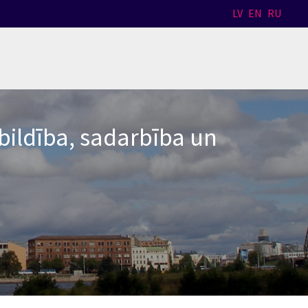
LV
EN
RU
bildība, sadarbība un