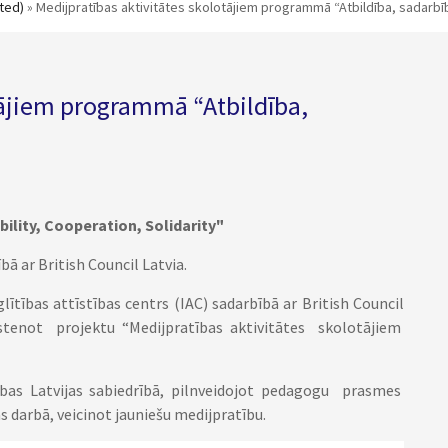
ted)
» Medijpratības aktivitātes skolotājiem programmā “Atbildība, sadarbīb
tājiem programmā “Atbildība,
ility, Cooperation, Solidarity"
bā ar British Council Latvia.
lītības attīstības centrs (IAC) sadarbībā ar British Council
īstenot projektu “Medijpratības aktivitātes skolotājiem
ības Latvijas sabiedrībā, pilnveidojot pedagogu prasmes
 darbā, veicinot jauniešu medijpratību.