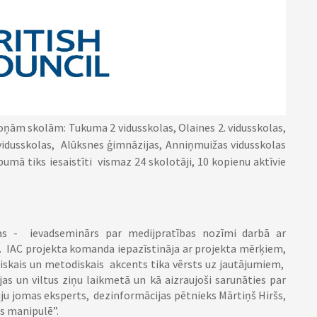
toņām skolām: Tukuma 2 vidusskolas, Olaines 2. vidusskolas,
 vidusskolas, Alūksnes ģimnāzijas, Anniņmuižas vidusskolas
umā tiks iesaistīti vismaz 24 skolotāji, 10 kopienu aktīvie
as - ievadseminārs par medijpratības nozīmi darbā ar
ki. IAC projekta komanda iepazīstināja ar projekta mērķiem,
skais un metodiskais akcents tika vērsts uz jautājumiem,
jas un viltus ziņu laikmetā un kā aizraujoši sarunāties par
iju jomas eksperts, dezinformācijas pētnieks Mārtiņš Hiršs,
s manipulē”.