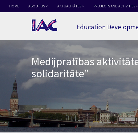
HOME
ABOUT US
AKTUALITĀTES
PROJECTS AND ACTIVITIES
Education Developme
Medijpratības aktivitā
solidaritāte”