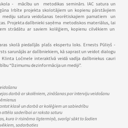
skola - mācību un metodikas seminārs. IAC satura un
ūna Irbīte projekta skolotājiem un kopienu pārstāvjiem
, mediju satura veidošanas teorētiskajiem pamatiem un
as. Projekta dalībnieki saņēma metodiskos materiālus, lai
iem strādātu ar saviem kolēģiem, kopienu cilvēkiem un
ras skolā piedalījās plašs ekspertu loks. Ernests Pūliņš -
sts sarunājās ar dalībniekiem, kā saprast un veidot dialogu
linta Ločmele interaktīvā veidā vadīja dalībniekus cauri
arbību “Dzimumu dezinformācija un mediji”.
veidošanu
jas darbā ar skolēniem, zināšanas par interviju veidošanu
aņēmienus
ntot klasē un darbā ar kolēģiem un sabiedrību
n attēla saderībai ar raksta saturu
, kura ir risināma ilgtermiņā, svarīgi sākt to šodien
lvēkiem, sadarboties