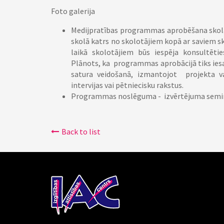
Foto galerija
Medijpratības programmas aprobēšana skol
skolā katrs no skolotājiem kopā ar saviem s
laikā skolotājiem būs iespēja konsultēt
Plānots, ka programmas aprobācijā tiks iesais
satura veidošanā, izmantojot projekta va
intervijas vai pētniecisku rakstus.
Programmas noslēguma - izvērtējuma semin
Back to list