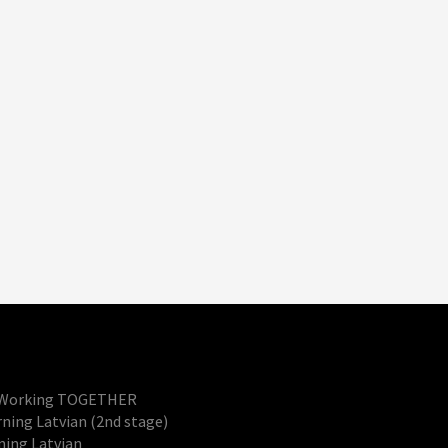
nd Working TOGETHER
arning Latvian (2nd stage)
rning Latvian