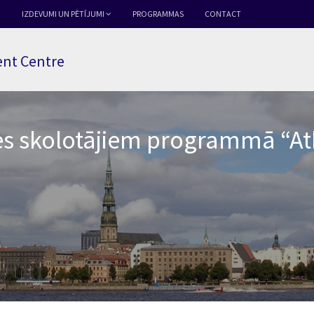
IZDEVUMI UN PĒTĪJUMI
PROGRAMMAS
CONTACT
nt Centre
tes skolotājiem programmā “At