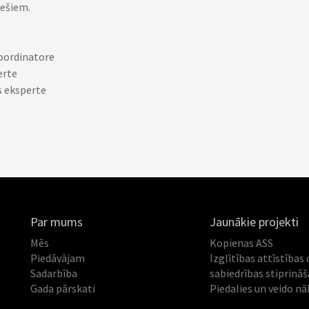
iešiem.
koordinatore
erte
s eksperte
Par mums
Jaunākie projekti
Mēs
Kopienas ASS
Piedāvājam
Izglītības attīstības 
Sadarbība
sabiedrības stiprinā
Gada pārskati
Piedalies un veido nā