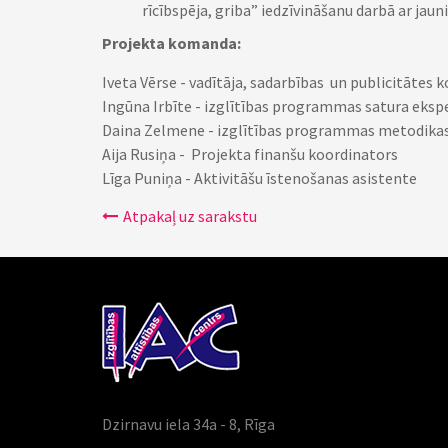
rīcībspēja, griba” iedzīvināšanu darbā ar jaun
Projekta komanda:
Iveta Vērse - vadītāja, sadarbības un publicitātes 
Ingūna Irbīte - izglītības programmas satura eksp
Daina Zelmene - izglītības programmas metodika
Aija Rusiņa - Projekta finanšu koordinators
Līga Puniņa - Aktivitāšu īstenošanas asistente
Atpakaļ uz sarakstu
Dzirnavu iela 34a - 8, Rīga