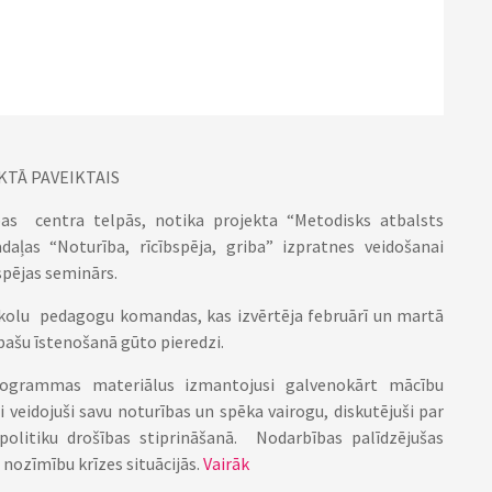
TĀ PAVEIKTAIS
bas centra telpās, notika projekta “Metodisks atbalsts
adaļas “Noturība, rīcībspēja, griba” izpratnes veidošanai
spējas seminārs.
ībskolu pedagogu komandas, kas izvērtēja februārī un martā
bašu īstenošanā gūto pieredzi.
programmas materiālus izmantojusi galvenokārt mācību
i veidojuši savu noturības un spēka vairogu, diskutējuši par
 politiku drošības stiprināšanā. Nodarbības palīdzējušas
s nozīmību krīzes situācijās.
Vairāk