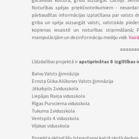
gatavības kultūra, gribu aizsargāt Latviju. Sem
Noturības spējas priekšnoteikumiem - nevardarb
pārbaudītas informācijas izplatīšana par valsts d
griba un spēja aizsargāt valsti, valstiskās piede
kopienas iesaistē un noturības stiprināšanā; 
manipulācijām un dezinformāciju mediju vidē.
Vair
======
Līdzdalībai projektā ir
apstiprinātas 8 izglītības
Balvu Valsts ģimnāzija
Ernsta Glika Alūksnes Valsts ģimnāzija
Jēkabpils 2.vidusskola
Liepājas Raiņa vidusskola
Rīgas Purvciema vidusskola
Tukuma 2.vidusskola
Ventspils 4. vidusskola
Viļakas vidusskola
Projekta aktivitāšu īstenošanai katrā skolā darbo