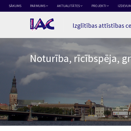
SĀKUMS
PAR MUMS
AKTUALITĀTES
PROJEKTI
IZDEVUM
Izglītības attīstības c
Noturība, rīcībspēja, g