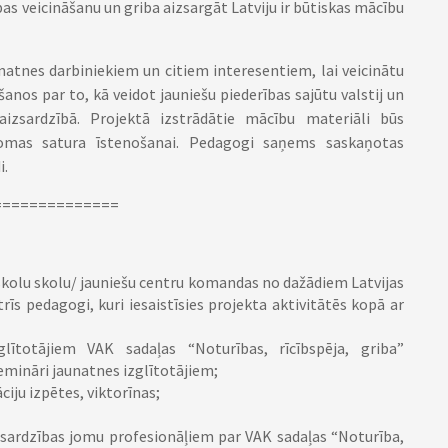
ības veicināšanu un griba aizsargāt Latviju ir būtiskas mācību
natnes darbiniekiem un citiem interesentiem, lai veicinātu
anos par to, kā veidot jauniešu piederības sajūtu valstij un
 aizsardzībā. Projektā izstrādātie mācību materiāli būs
jomas satura īstenošanai. Pedagogi saņems saskaņotas
i.
==============
 skolu skolu/ jauniešu centru komandas no dažādiem Latvijas
īs pedagogi, kuri iesaistīsies projekta aktivitātēs kopā ar
ītotājiem VAK sadaļas “Noturības, rīcībspēja, griba”
emināri jaunatnes izglītotājiem;
ciju izpētes, viktorīnas;
zsardzības jomu profesionāļiem par VAK sadaļas “Noturība,