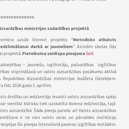
==============
Aizsardzības ministrijas sadarbības projektā
ecembra uzsāk īstenot projektu “
Metodisks atbalsts
iedzīvināšanai darbā ar jauniešiem
”. Aicinām skolas līdz
ai projektā.
Pieteikuma veidlapa pieejama
šeit
.
sabiedrības – jauniešu, izglītotāju, pašvaldības izglītības
urības stiprināšanā un valsts aizsardzības pasākumu aktīvā
s Republikas Aizsardzības ministrijas budžeta līdzekļiem.
 līdz 2026.gada 1. aprīlim.
ts drošību un iedzīvotāju iesaisti valsts aizsardzības spēju
r vienlīdz būtisku tiek uzskatīta ikviena iedzīvotāja, tajā
alsts aizsardzībā. Šādu pieeju paredz arī Valsts aizsardzības
rantēšana ir ne vien valsts varas un pārvaldes institūciju
 iespējas šīs pieejas īstenošanā paveras izglītības iestādēm.