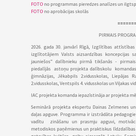
FOTO
no programmas pieredzes analīzes un ilgts
FOTO
no aprobācijas skolās
======
PIRMAIS PROGRA
2026. gada 30. janvārī Rīgā, Izglītības attīstīb
izglītotājiem Valsts aizsardzības koncepcijas s
jauniešos” dalībnieku pirmā tikšanās - pirma
piedalījās astoņu projekta dalībskolu komandas 
ģimnāzijas, Jēkabpils 2.vidusskolas, Liepājas 
2.vidusskolas, Ventspils 4. vidusskolas un Viļakas vi
IAC projekta komanda iepazīstināja ar projekta m
Seminārā projekta ekspertu Dainas Zelmenes un
daļas apguve. Programma ir izstrādāta pedagogie
vadītu zināšanu un prasmju apguvi, motivācij
metodiskos paņēmienus un praktiskus līdzdalības 