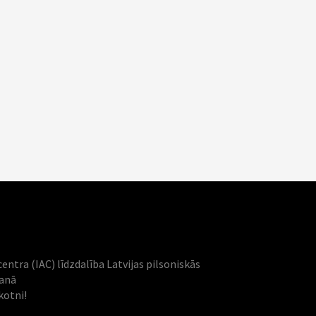
centra (IAC) līdzdalība Latvijas pilsoniskās
šanā
kotni!