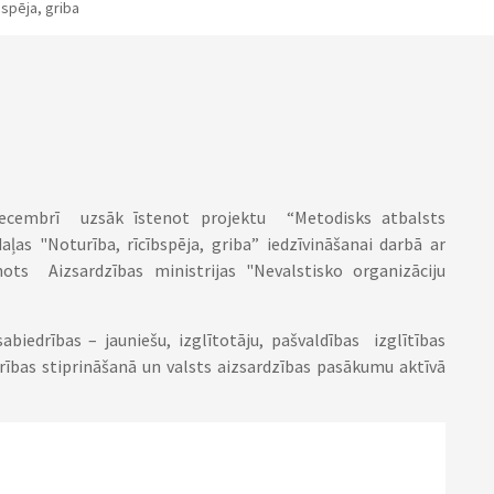
bspēja, griba
a decembrī uzsāk īstenot projektu “Metodisks atbalsts
aļas "Noturība, rīcībspēja, griba” iedzīvināšanai darbā ar
nots Aizsardzības ministrijas "Nevalstisko organizāciju
sabiedrības – jauniešu, izglītotāju, pašvaldības izglītības
urības stiprināšanā un valsts aizsardzības pasākumu aktīvā