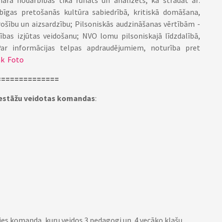
ināra nodarbībās tika runāts un analizēts, kā strādāt ar:
īgas pretošanās kultūra sabiedrībā, kritiskā domāšana,
rošību un aizsardzību; Pilsoniskās audzināšanas vērtībām -
rības izjūtas veidošanu; NVO lomu pilsoniskajā līdzdalībā,
Par informācijas telpas apdraudējumiem, noturība pret
āk
Foto
==============
 iestāžu veidotas komandas
:
sies komanda, kuru veidos 3 pedagogi un 4 vecāko klašu