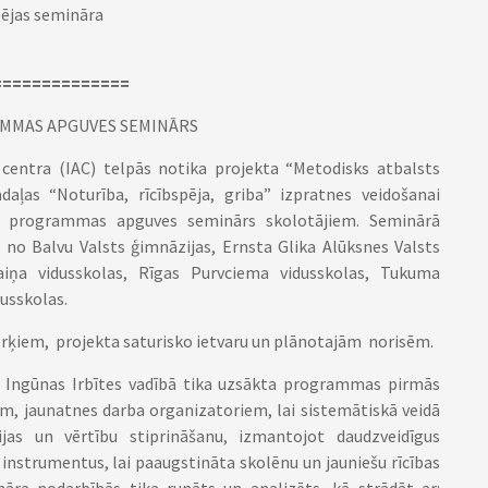
pējas semināra
==============
MMAS APGUVES SEMINĀRS
as centra (IAC) telpās notika projekta “Metodisks atbalsts
adaļas “Noturība, rīcībspēja, griba” izpratnes veidošanai
is programmas apguves seminārs skolotājiem. Seminārā
no Balvu Valsts ģimnāzijas, Ernsta Glika Alūksnes Valsts
Raiņa vidusskolas, Rīgas Purvciema vidusskolas, Tukuma
dusskolas.
ērķiem, projekta saturisko ietvaru un plānotajām norisēm.
 Ingūnas Irbītes vadībā tika uzsākta programmas pirmās
m, jaunatnes darba organizatoriem, lai sistemātiskā veidā
as un vērtību stiprināšanu, izmantojot daudzveidīgus
instrumentus, lai paaugstināta skolēnu un jauniešu rīcības