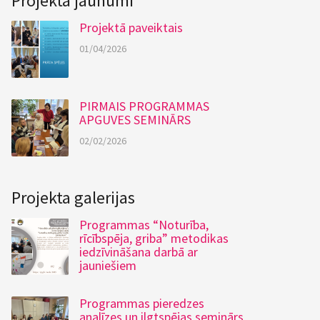
Projekta jaunumi
Projektā paveiktais
01/04/2026
PIRMAIS PROGRAMMAS
APGUVES SEMINĀRS
02/02/2026
Projekta galerijas
Programmas “Noturība,
rīcībspēja, griba” metodikas
iedzīvināšana darbā ar
jauniešiem
Programmas pieredzes
analīzes un ilgtspējas seminārs