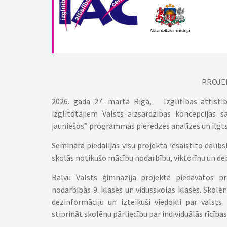
PROJEK
2026. gada 27. martā Rīgā, Izglītības attīstī
izglītotājiem Valsts aizsardzības koncepcijas s
jauniešos” programmas pieredzes analīzes un ilgt
Seminārā piedalījās visu projektā iesaistīto dal
skolās notikušo mācību nodarbību, viktorīnu un de
Balvu Valsts ģimnāzija projektā piedāvātos 
nodarbībās 9. klasēs un vidusskolas klasēs. Skolēn
dezinformāciju un izteikuši viedokli par valsts
stiprināt skolēnu pārliecību par individuālās rīcība