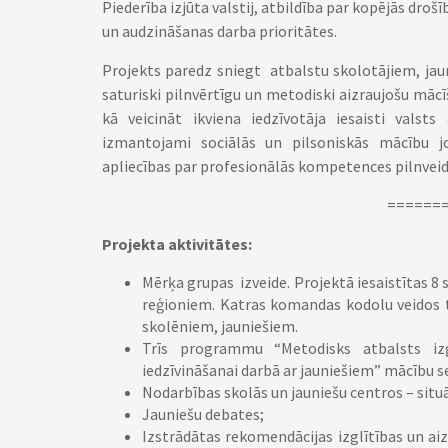
Piederība izjūta valstij, atbildība par kopējās droš
un audzināšanas darba prioritātes.
Projekts paredz sniegt atbalstu skolotājiem, jau
saturiski pilnvērtīgu un metodiski aizraujošu mācīš
kā veicināt ikviena iedzīvotāja iesaisti valsts
izmantojami sociālās un pilsoniskās mācību 
apliecības par profesionālās kompetences pilnveid
======
Projekta aktivitātes:
Mērķa grupas izveide. Projektā iesaistītas 8
reģioniem. Katras komandas kodolu veidos tr
skolēniem, jauniešiem.
Trīs programmu “Metodisks atbalsts izgl
iedzīvināšanai darbā ar jauniešiem” mācību s
Nodarbības skolās un jauniešu centros – situā
Jauniešu debates;
Izstrādātas rekomendācijas izglītības un ai