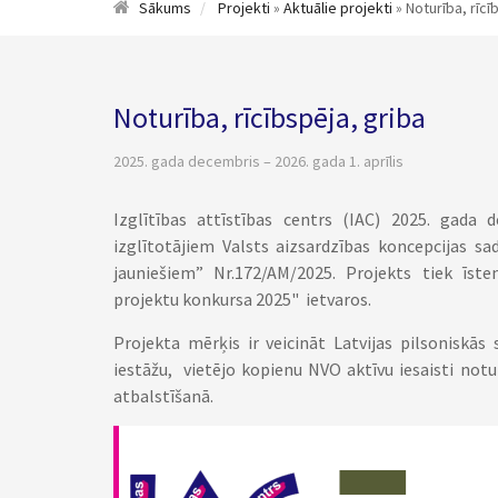
Sākums
Projekti
»
Aktuālie projekti
» Noturība, rīcī
Noturība, rīcībspēja, griba
2025. gada decembris – 2026. gada 1. aprīlis
Izglītības attīstības centrs (IAC) 2025. gad
izglītotājiem Valsts aizsardzības koncepcijas sad
jauniešiem” Nr.172/AM/2025. Projekts tiek īste
projektu konkursa 2025" ietvaros.
Projekta mērķis ir veicināt Latvijas pilsoniskās 
iestāžu, vietējo kopienu NVO aktīvu iesaisti not
atbalstīšanā.