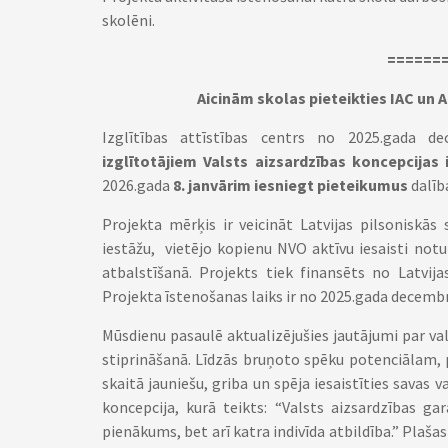
skolēni.
======
Aicinām skolas pieteikties IAC un 
Izglītības attīstības centrs no 2025.gada d
izglītotājiem Valsts aizsardzības koncepcijas 
2026.gada
8. janvārim iesniegt pieteikumus
dalīb
Projekta mērķis ir veicināt Latvijas pilsoniskās 
iestāžu, vietējo kopienu NVO aktīvu iesaisti not
atbalstīšanā. Projekts tiek finansēts no Latvija
Projekta īstenošanas laiks ir no 2025.gada decembra
Mūsdienu pasaulē aktualizējušies jautājumi par vals
stiprināšanā. Līdzās bruņoto spēku potenciālam, pa
skaitā jauniešu, griba un spēja iesaistīties savas v
koncepcija, kurā teikts: “Valsts aizsardzības ga
pienākums, bet arī katra indivīda atbildība.” Plašas