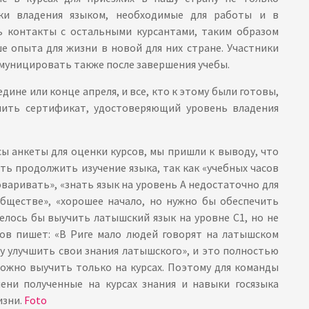
ки владения языком, необходимые для работы и в
ь контакты с остальными курсантами, таким образом
е опыта для жизни в новой для них стране. Участники
муницировать также после завершения учебы.
дине или конце апреля, и все, кто к этому были готовы,
чить сертификат, удостоверяющий уровень владения
ы анкеты для оценки курсов, мы пришли к выводу, что
ть продолжить изучение языка, так как «учебных часов
варивать», «знать язык на уровень А недостаточно для
обществе», «хорошее начало, но нужно бы обеспечить
отелось бы выучить латышский язык на уровне С1, но не
нтов пишет: «В Риге мало людей говорят на латышском
гу улучшить свои знания латышского», и это полностью
можно выучить только на курсах. Поэтому для команды
ени полученные на курсах знания и навыки госязыка
изни.
Foto