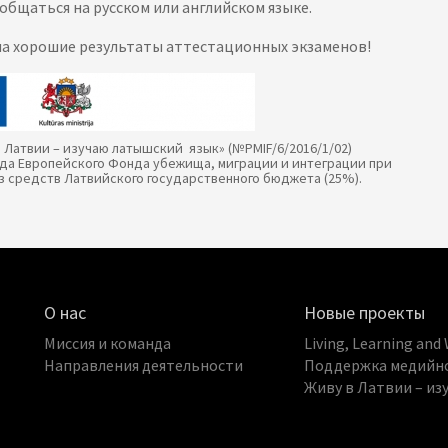
 общаться на русском или английском языке.
 на хорошие результаты аттестационных экзаменов!
 Латвии – изучаю латышский язык» (№PMIF/6/2016/1/02)
ода Европейского Фонда убежища, миграции и интеграции при
з средств Латвийского государственного бюджета (25%).
О нас
Новые проекты
Миссия и команда
Living, Learning a
Направления деятельности
Поддержка медийно
Живу в Латвии – из