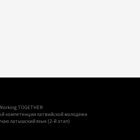
nd Working TOGETHER
й компетенции латвийской молодежи
учаю латышский язык (2-й этап)