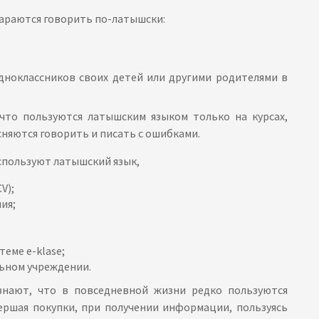
стараются говорить по-латышски:
дноклассников своих детей или другими родителями в
 что пользуются латышским языком только на курсах,
сняются говорить и писать с ошибками.
используют латышский язык,
V);
ия;
еме e-klasе;
льном учреждении.
знают, что в повседневной жизни редко пользуются
вершая покупки, при получении информации, пользуясь