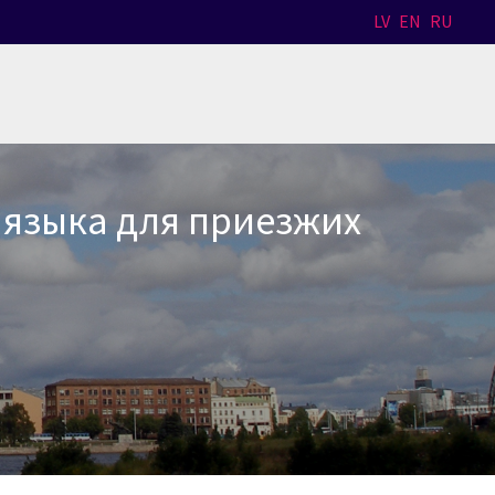
LV
EN
RU
 языка для приезжих