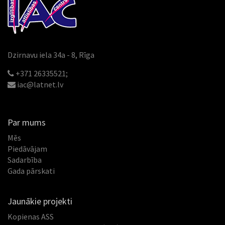
Dzirnavu iela 34a - 8, Rīga
+371 26335521;
iac@latnet.lv
Par mums
Mēs
Piedāvājam
Sadarbība
Gada pārskati
Jaunākie projekti
Kopienas ASS