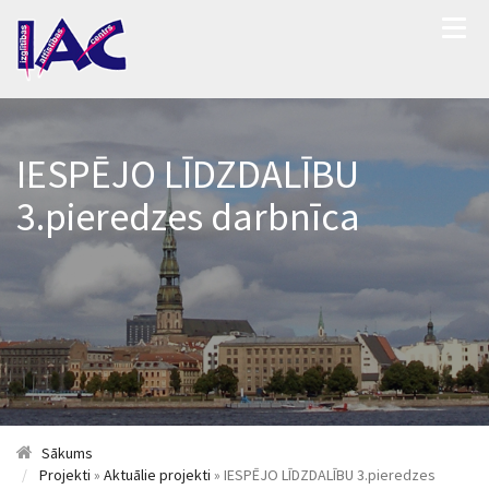
IESPĒJO LĪDZDALĪBU
3.pieredzes darbnīca
Sākums
Projekti
»
Aktuālie projekti
» IESPĒJO LĪDZDALĪBU 3.pieredzes